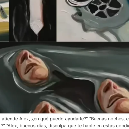
le atiende Alex, ¿en qué puedo ayudarle?” “Buenas noches, e
r?” “Alex, buenos días, disculpa que te hable en estas cond