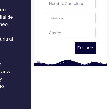
smo
ial de
rneo.
ana al
Enviar
n
ranza,
y
no