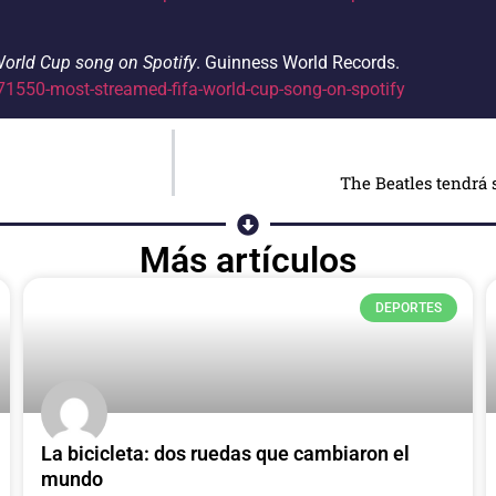
orld Cup song on Spotify
. Guinness World Records.
71550-most-streamed-fifa-world-cup-song-on-spotify
The Beatles tendrá 
Más artículos
DEPORTES
La bicicleta: dos ruedas que cambiaron el
mundo