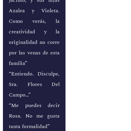
Jacinto, y sus hijas
Azalea y Violeta.
Como verás, la
creatividad y la
originalidad no corre
por las venas de esta
familia”
“Entiendo. Disculpe,
Sra. Flores Del
Campo…”
“Me puedes decir
Rosa. No me gusta
tanta formalidad”