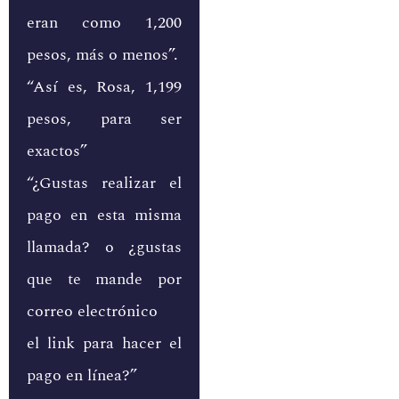
eran como 1,200
pesos, más o menos”.
“Así es, Rosa, 1,199
pesos, para ser
exactos”
“¿Gustas realizar el
pago en esta misma
llamada? o ¿gustas
que te mande por
correo electrónico
el link para hacer el
pago en línea?”