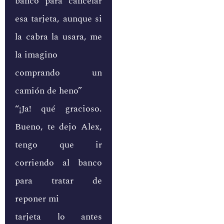
banco para cancelar
esa tarjeta, aunque si
la cabra la usara, me
la imagino
comprando un
camión de heno”
“¡Ja! qué gracioso.
Bueno, te dejo Alex,
tengo que ir
corriendo al banco
para tratar de
reponer mi
tarjeta lo antes