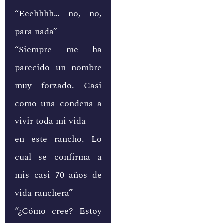
“Eeehhhh… no, no,
para nada”
“Siempre me ha
parecido un nombre
muy forzado. Casi
como una condena a
vivir toda mi vida
en este rancho. Lo
cual se confirma a
mis casi 70 años de
vida ranchera”
“¿Cómo cree? Estoy