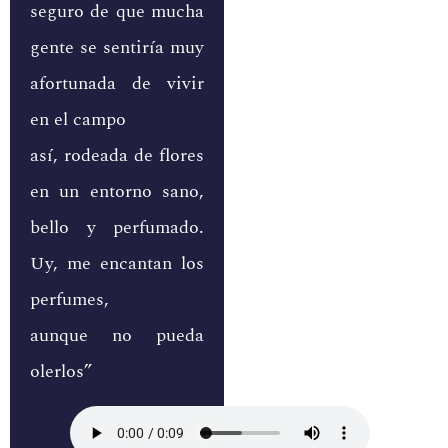
seguro de que mucha
gente se sentiría muy
afortunada de vivir
en el campo
así, rodeada de flores
en un entorno sano,
bello y perfumado.
Uy, me encantan los
perfumes,
aunque no pueda
olerlos”