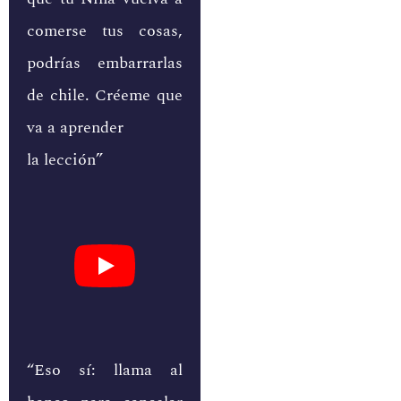
comerse tus cosas,
podrías embarrarlas
de chile. Créeme que
va a aprender
la lección”
“Eso sí: llama al