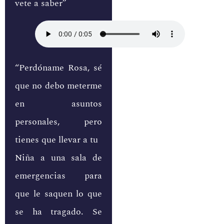
vete a saber”
“Perdóname Rosa, sé
que no debo meterme
en asuntos
personales, pero
tienes que llevar a tu
Niña a una sala de
emergencias para
que le saquen lo que
se ha tragado. Se