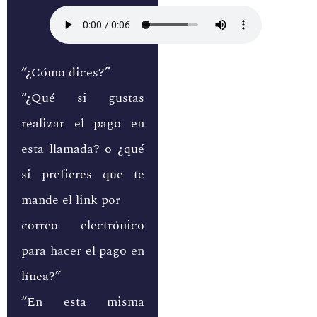
“¿Cómo dices?”
“¿Qué si gustas
realizar el pago en
esta llamada? o ¿qué
si prefieres que te
mande el link por
correo electrónico
para hacer el pago en
línea?”
“En esta misma