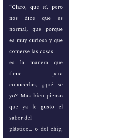
“Claro, que sí, pero
nos dice que es
normal, que porque
es muy curiosa y que
comerse las cosas
es la manera que
tiene para
conocerlas, ¿qué se
yo? Más bien pienso
que ya le gustó el
sabor del
plástico… o del chip,