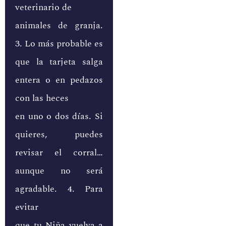
veterinario de
animales de granja.
3. Lo más probable es
que la tarjeta salga
entera o en pedazos
con las heces
en uno o dos días. Si
quieres, puedes
revisar el corral…
aunque no será
agradable. 4. Para
evitar
que tu Niña vuelva a