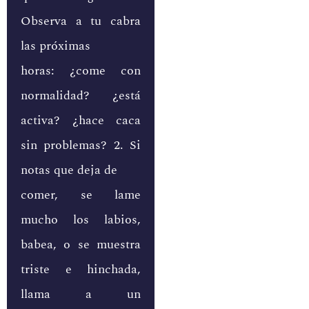
Observa a tu cabra
las próximas
horas: ¿come con
normalidad? ¿está
activa? ¿hace caca
sin problemas? 2. Si
notas que deja de
comer, se lame
mucho los labios,
babea, o se muestra
triste e hinchada,
llama a un