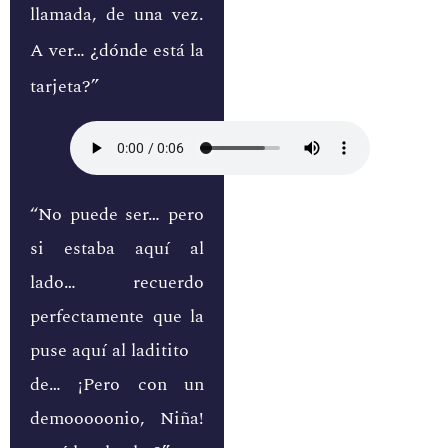
llamada, de una vez.
A ver… ¿dónde está la
tarjeta?”
“No puede ser… pero
si estaba aquí al
lado… recuerdo
perfectamente que la
puse aquí al laditito
de… ¡Pero con un
demooooonio, Niña!