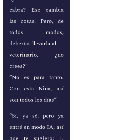
cabra? Eso cambia
las cosas. Pero, de
todos modos,
deberías llevarla al
veterinario, ¿no
crees?”
“No es para tanto.
Con esta Niña, así
son todos los días”
“Sí, ya sé, pero ya
entré en modo IA, así
que te sugiero: 1.