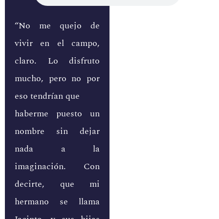
“No me quejo de
vivir en el campo,
claro. Lo disfruto
mucho, pero no por
eso tendrían que
haberme puesto un
nombre sin dejar
nada a la
imaginación. Con
decirte, que mi
hermano se llama