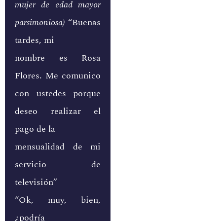
mujer de edad mayor
parsimoniosa)
“Buenas
tardes, mi
nombre es Rosa
Flores. Me comunico
con ustedes porque
deseo realizar el
pago de la
mensualidad de mi
servicio de
televisión”
“Ok, muy, bien,
¿podría