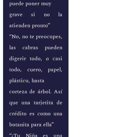
puede poner muy
grave si no la
atienden pronto”
“No, no te preocupes,
las cabras pueden
digerir todo, o casi
todo, cuero, papel,
plástico, hasta
corteza de árbol. Así
que una tarjetita de
crédito es como una
botanita para ella”
“¿Tu Niña es una