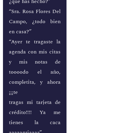
¿qué has hecho?”
“Sra. Rosa Flores Del
Campo, ¿todo bien
en casa?”
“Ayer te tragaste la
agenda con mis citas
y mis notas de
toooodo el año,
completita, y ahora
¡¡¡te
tragas mi tarjeta de
crédito!!!! Ya me
tienes la caca
aaaaagriaaaa”