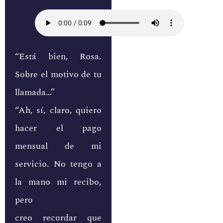
“Está bien, Rosa.
Sobre el motivo de tu
llamada…”
“Ah, sí, claro, quiero
hacer el pago
mensual de mi
servicio. No tengo a
la mano mi recibo,
pero
creo recordar que