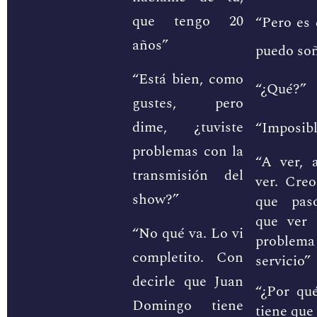
que tengo 20
“Pero es
años”
puedo soñ
“Está bien, como
“¿Qué?”
gustes, pero
dime, ¿tuviste
“Imposibl
problemas con la
“A ver, 
transmisión del
ver. Cre
show?”
que pas
que ver
“No qué va. Lo vi
problema
completito. Con
servicio”
decirle que Juan
“¿Por qu
Domingo tiene
tiene que