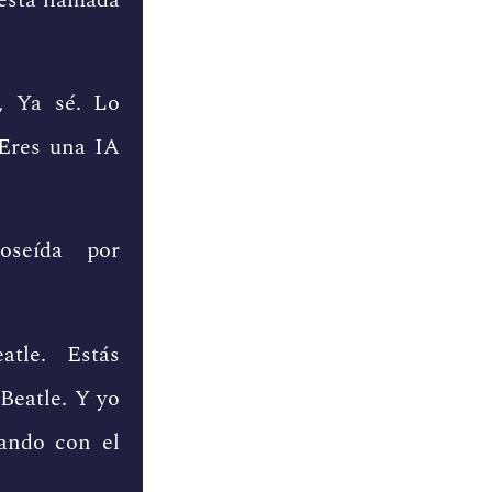
, Ya sé. Lo
 Eres una IA
Poseída por
atle. Estás
Beatle. Y yo
ando con el