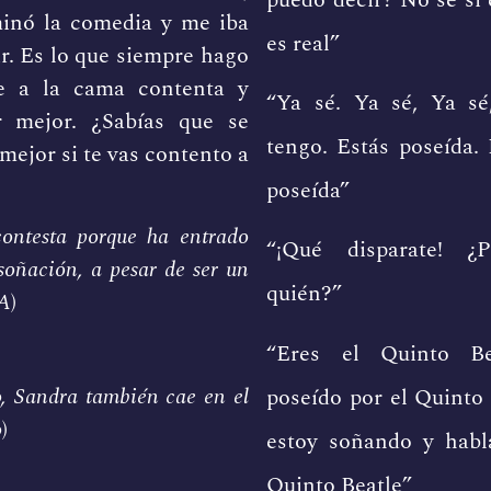
minó la comedia y me iba
es real”
ir. Es lo que siempre hago
e a la cama contenta y
“Ya sé. Ya sé, Ya sé
r mejor. ¿Sabías que se
tengo. Estás poseída.
mejor si te vas contento a
poseída”
ontesta porque ha entrado
“¡Qué disparate! ¿
oñación, a pesar de ser un
quién?”
IA
)
“Eres el Quinto Be
, Sandra también cae en el
poseído por el Quinto 
o
)
estoy soñando y habl
Quinto Beatle”