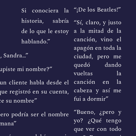
“¡De los Beatles!”
Si conociera la
historia, sabría
“Sí, claro, y justo
a la mitad de la
de lo que le estoy
canción, vino el
hablando.”
apagón en toda la
, Sandra…”
ciudad, pero me
quedó dando
upiste mi nombre?”
vueltas la
canción en la
n cliente habla desde el
cabeza y así me
que registró en su cuenta,
fui a dormir”
ce su nombre”
“Bueno, ¿pero y
ero podría ser el nombre
yo? ¿Qué tengo
rmana”
que ver con todo