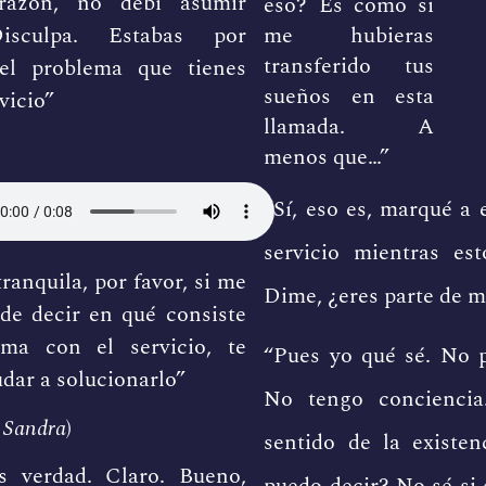
razón, no debí asumir
eso? Es como si
me hubieras
isculpa. Estabas por
transferido tus
el problema que tienes
sueños en esta
vicio”
llamada. A
menos que…”
“Sí, eso es, marqué a 
servicio mientras es
ranquila, por favor, si me
Dime, ¿eres parte de m
de decir en qué consiste
ema con el servicio, te
“Pues yo qué sé. No 
dar a solucionarlo”
No tengo concienci
 Sandra
)
sentido de la existen
es verdad. Claro. Bueno,
puedo decir? No sé si 