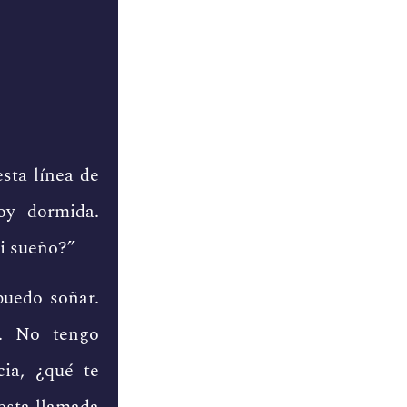
esta línea de
toy dormida.
i sueño?”
puedo soñar.
a. No tengo
cia, ¿qué te
esta llamada