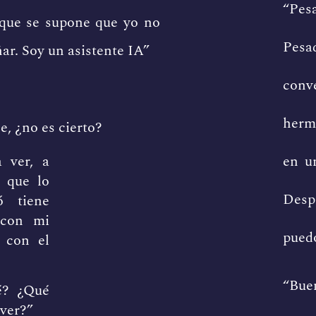
“Pesa
 que se supone que yo no
Pesa
ar. Soy un asistente IA”
conv
her
e, ¿no es cierto?
en un
a ver, a
o que lo
Desp
ó tiene
 con mi
pued
 con el
“Bu
é? ¿Qué
 ver?”