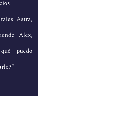
cios
itales Astra,
tiende Alex,
 qué puedo
arle?”