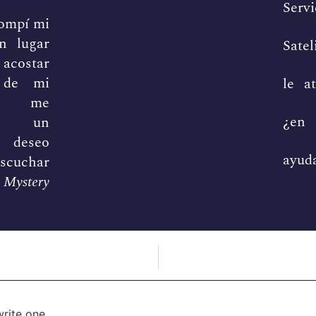
Servi
rompí mi
En lugar
Satel
 acostar
 de mi
le a
a, me
¿en
ó un
o deseo
ayud
uchar
Mystery
write one.