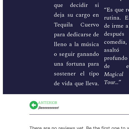
que decidir si
“Es que 
deja su cargo en
rutina. 
Tequila Cuervo
de irme a
después
para dedicarse de
comedi
lleno a la música
asalt
o seguir ganando
profund
una fortuna para
de esc
sostener el tipo
Magical 
Tour…
”
de vida que lleva.
ANTERIOR
¡Beeeeeeeeee!
There are no reviews yet. Be the first one to 