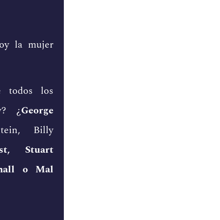
oy la mujer
e todos los
y? ¿
George
tein, Billy
t, Stuart
inall o Mal