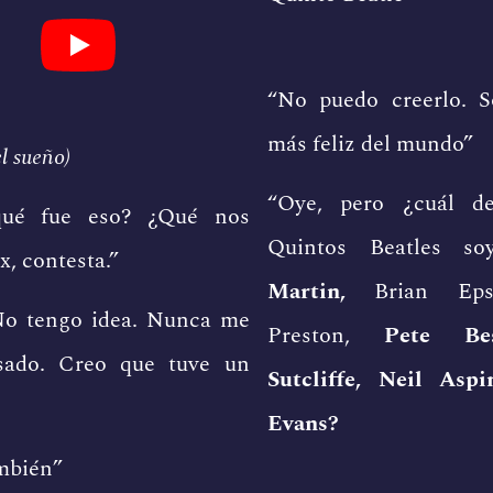
“No puedo creerlo. S
más feliz del mundo”
l sueño)
“Oye, pero ¿cuál d
qué fue eso? ¿Qué nos
Quintos Beatles so
x, contesta.”
Martin,
Brian Eps
No tengo idea. Nunca me
Preston,
Pete Bes
sado. Creo que tuve un
Sutcliffe, Neil Asp
Evans?
ambién”