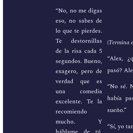
“No, no me digas
eso, no sabes de
lo que te pierdes.
Te destornillas
(
Termina e
de la risa cada 5
“Alex, ¿
segundos. Bueno,
pasó? Ale
exagero, pero de
verdad que es
“No sé. 
una comedia
había pa
excelente. Te la
sueño.”
recomiendo
mucho. Y
“Sí, yo t
háblame de tú,