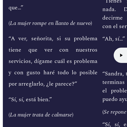
“Tienes 
que…”
nada. D
decirme 
(
La mujer rompe en llanto de nuevo
)
con el ser
“A ver, señorita, si su problema
“Ah, sí…”
tiene que ver con nuestros
servicios, dígame cuál es problema
y con gusto haré todo lo posible
“Sandra, t
terminas 
por arreglarlo, ¿le parece?”
el probl
puedo ayu
“Sí, sí, está bien.”
(
Se repone
(
La mujer trata de calmarse
)
“Sí, sí, 