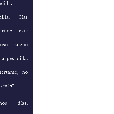
dilla.
dilla. Has
ertido este
moso sueño
a pesadilla.
iértame, no
o más”.
enos días,