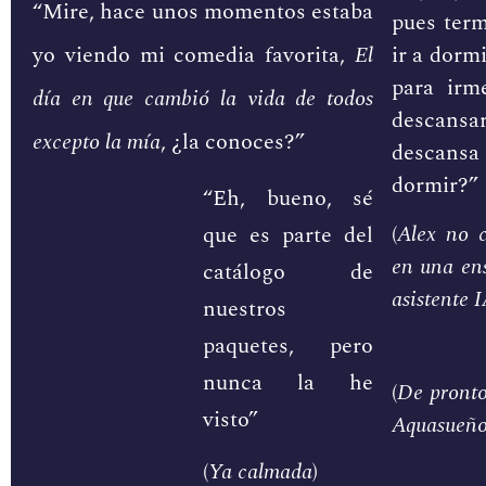
“Mire, hace unos momentos estaba
pues ter
ir a dorm
yo viendo mi comedia favorita,
El
para irm
día en que cambió la vida de todos
descansa
excepto la mía
, ¿la conoces?”
descansa 
dormir?”
“Eh, bueno, sé
(
Alex no c
que es parte del
en una ens
catálogo de
asistente 
nuestros
paquetes, pero
nunca la he
(
De pronto
visto”
Aquasueñ
(
Ya calmada
)