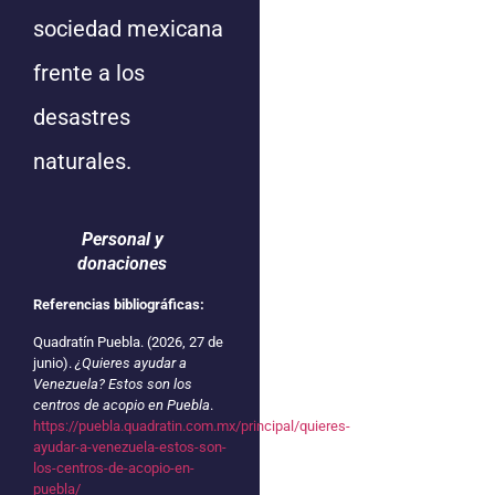
sociedad mexicana
frente a los
desastres
naturales.
Personal y
donaciones
Referencias bibliográficas:
Quadratín Puebla. (2026, 27 de
junio).
¿Quieres ayudar a
Venezuela? Estos son los
centros de acopio en Puebla
.
https://puebla.quadratin.com.mx/principal/quieres-
ayudar-a-venezuela-estos-son-
los-centros-de-acopio-en-
puebla/