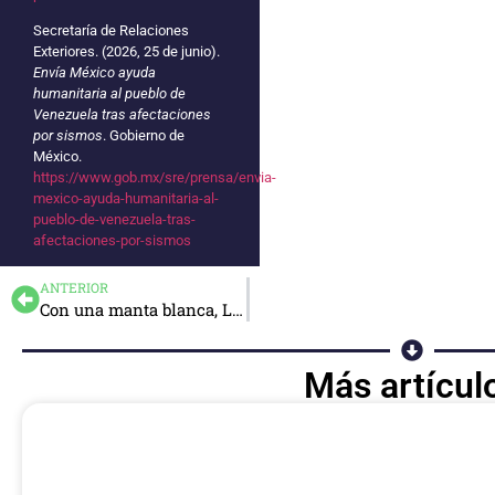
Secretaría de Relaciones
Exteriores. (2026, 25 de junio).
Envía México ayuda
humanitaria al pueblo de
Venezuela tras afectaciones
por sismos
. Gobierno de
México.
https://www.gob.mx/sre/prensa/envia-
mexico-ayuda-humanitaria-al-
pueblo-de-venezuela-tras-
afectaciones-por-sismos
ANTERIOR
Con una manta blanca, Levi’s venció a la FIFA
Más artícul