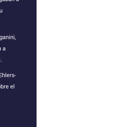
su
ganini,
n a
.
Ehlers-
bre el