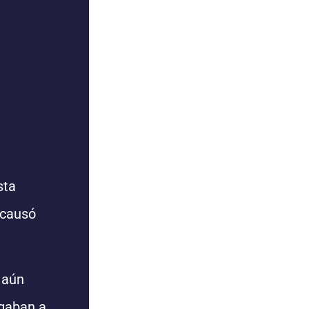
sta
e causó
 aún
egaban a