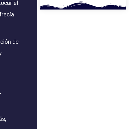
tocar el
frecía
ación de
y
.
ás,