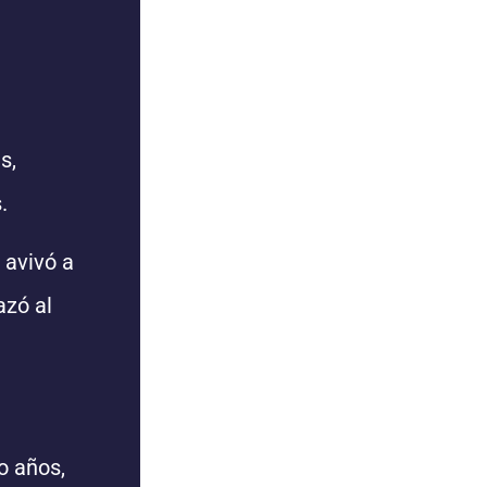
s,
.
 avivó a
azó al
o años,