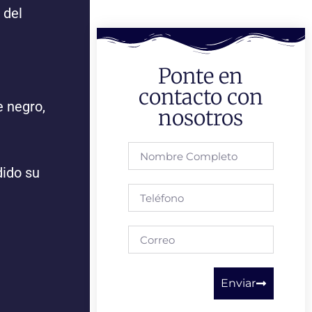
 del
Ponte en
contacto con
 negro,
nosotros
dido su
Enviar